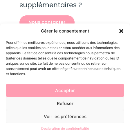
supplémentaires ?
Nous contacter
Gérer le consentement
Pour offrir les meilleures expériences, nous utilisons des technologies
telles que les cookies pour stocker et/ou accéder aux informations des
appareils. Le fait de consentir à ces technologies nous permettra de
traiter des données telles que le comportement de navigation ou les ID
uniques sur ce site. Le fait de ne pas consentir ou de retirer son
consentement peut avoir un effet négatif sur certaines caractéristiques
et fonctions.
Accepter
HORAIRES D'OUVERTURE :
Professionnels uniquement
Lundi 08h00 – 16h00
Refuser
Su
Mardi 08h00 – 16h00
no
Mercredi 08h00 – 16h00
Voir les préférences
:
Jeudi 08h00 – 16h00
Vendredi 08h00 – 16h00
Déclaration de confidentialité